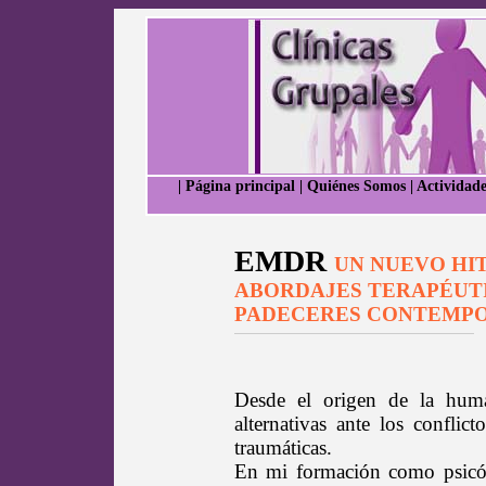
|
Página principal
|
Quiénes Somos
|
Actividade
EMDR
UN NUEVO HI
ABORDAJES TERAPÉUTI
PADECERES CONTEMP
Desde el origen de la huma
alternativas ante los conflic
traumáticas.
En mi formación como psicól